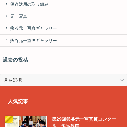
保存活用の取り組み
元一写真
熊谷元一写真ギャラリー
熊谷元一童画ギャラリー
過去の投稿
過
去
の
投
人気記事
稿
第29回熊谷元一写真賞コンクー
ル 作品募集