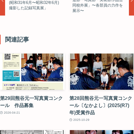
(昭和31年6月〜昭和32年6月)
同校外展」〜各部員の力作を
撮影した記録写真展」
展示〜
関連記事
第29回熊谷元一写真賞コンク
第28回熊谷元一写真賞コンク
ール 作品募集
ール〔なかよし〕(2025(R7)
年)受賞作品
2026-04-21
2025-10-29