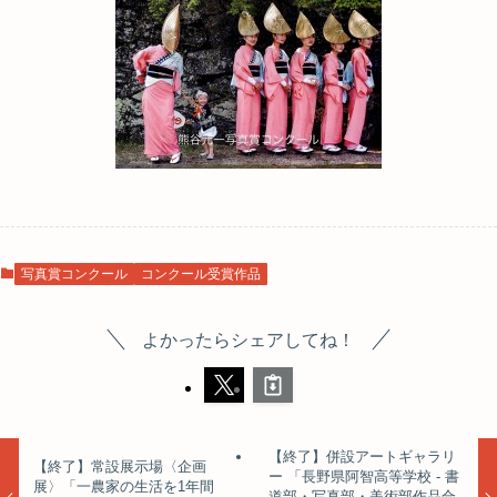
写真賞コンクール
コンクール受賞作品
よかったらシェアしてね！
【終了】併設アートギャラリ
【終了】常設展示場〈企画
ー 「長野県阿智高等学校 - 書
展〉「一農家の生活を1年間
道部・写真部・美術部作品合