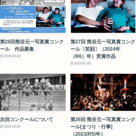
第28回熊谷元一写真賞コンク
第27回 熊谷元一写真賞コンク
ール 作品募集
ール〔笑顔〕（2024年
（R6）年）受賞作品
2025-03-19
2025-01-20
次回コンクールについて
第26回 熊谷元一写真賞コンク
ール[まつり・行事]
2024-10-30
（2023(R5)年）