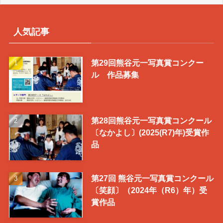
去
の
投
人気記事
稿
第29回熊谷元一写真賞コンクー
ル 作品募集
第28回熊谷元一写真賞コンクール
〔なかよし〕(2025(R7)年)受賞作
品
第27回 熊谷元一写真賞コンクール
〔笑顔〕（2024年（R6）年）受
賞作品