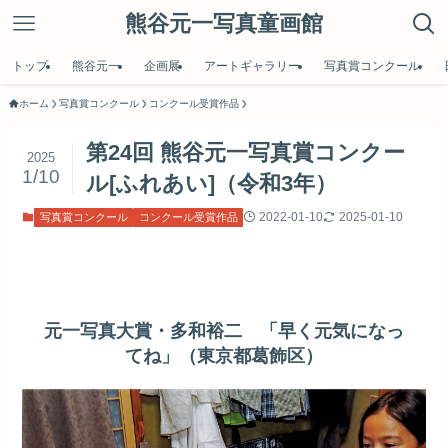
熊谷元一写真童画館
トップ
熊谷元一
企画展
アートギャラリー
写真賞コンクール
ホーム
写真賞コンクール
コンクール受賞作品
第24回 熊谷元一写真賞コンクー
2025
1/10
ル[ふれあい]（令和3年）
2022-01-10
2025-01-10
写真賞コンクール
コンクール受賞作品
元一写真大賞・多和裕二 「早く元気になっ
てね」（東京都葛飾区）