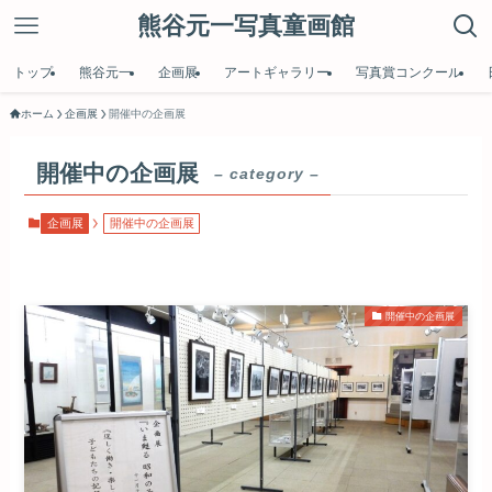
熊谷元一写真童画館
トップ
熊谷元一
企画展
アートギャラリー
写真賞コンクール
ホーム
企画展
開催中の企画展
開催中の企画展
– category –
企画展
開催中の企画展
開催中の企画展